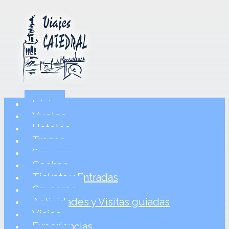
Inicio
Vuelos
Hoteles
Trenes
Seguros
Coches
Tickets y Entradas
Cruceros
Actividades y Visitas guiadas
Viajes
Experiencias